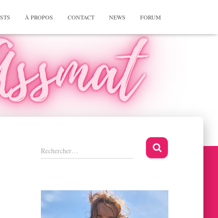
STS
À PROPOS
CONTACT
NEWS
FORUM
R
Rechercher…
e
c
h
e
r
c