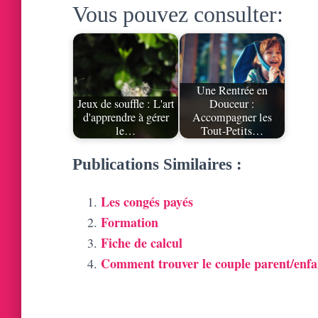
Vous pouvez consulter:
Une Rentrée en
Jeux de souffle : L'art
Douceur :
d'apprendre à gérer
Accompagner les
le…
Tout-Petits…
Publications Similaires :
Les congés payés
Formation
Fiche de calcul
Comment trouver le couple parent/enfa