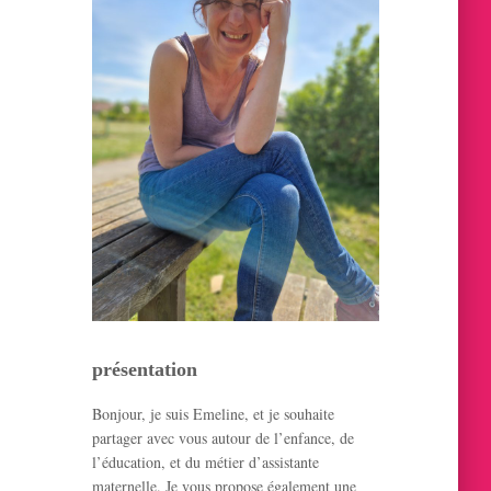
h
e
r
:
présentation
Bonjour, je suis Emeline, et je souhaite
partager avec vous autour de l’enfance, de
l’éducation, et du métier d’assistante
maternelle. Je vous propose également une