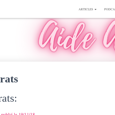
ARTICLES
PODCA
rats
ats:
 publié le 19/11/18