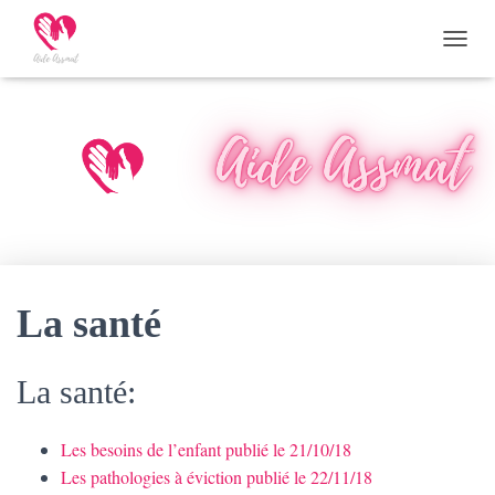
D
É
P
L
I
E
R
L
A
N
A
V
I
La santé
G
A
T
La santé:
I
O
N
Les besoins de l’enfant publié le 21/10/18
Les pathologies à éviction publié le 22/11/18