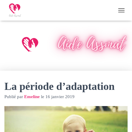
D
É
P
L
I
E
R
L
A
N
A
V
I
La période d’adaptation
G
A
Publié par
Emeline
le
16 janvier 2019
T
I
O
N