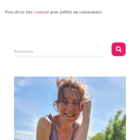
Vous devez être
connecté
pour publier un commentaire.
R
Rechercher…
e
c
h
e
r
c
h
e
r
: