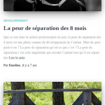
DÉVELOPPEMENT
La peur de séparation des 8 mois
Que ce soit dans le milieu professionnel ou non, la peur de séparation des
8 mois est une phase connue du développement de l’enfant. Mais de quoi
parle-t-on ? La peur de séparation qu’est-ce que c’est ? La peur de
séparation c’est cette inquiétude qui envahit l’enfant lors qu’il est séparé
des
Lire la suite
Emeline
Par
, il y a
7 ans