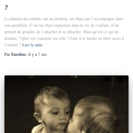
?
La plupart des enfants ont un doudou, cet objet qui l’accompagne dans
son quotidien. C’est un objet important dans la vie de l’enfant, il lui
permet de grandir, de s’attacher et se détacher. Mais qu’est-ce qu’un
doudou ? Quel est vraiment son rôle ? Faut-il le laisser en libre accès à
l’enfant ?
Lire la suite
Emeline
Par
, il y a
7 ans