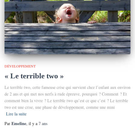
DÉVELOPPEMENT
« Le terrible two »
Le terrible two, cette fameuse crise qui survient chez l’enfant aux environ
de 2 ans et qui met nos nerfs à rude épreuve, pourquoi ? Comment ? Et
comment bien la vivre ? Le terrible two qu’est ce que c’est ? Le terrible
two est une crise, une phase de développement, comme une mini
Lire la suite
Emeline
Par
, il y a
7 ans