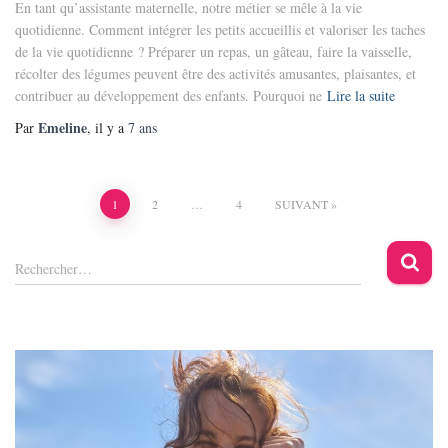
En tant qu’assistante maternelle, notre métier se mêle à la vie
quotidienne. Comment intégrer les petits accueillis et valoriser les taches
de la vie quotidienne ? Préparer un repas, un gâteau, faire la vaisselle,
récolter des légumes peuvent être des activités amusantes, plaisantes, et
contribuer au développement des enfants. Pourquoi ne
Lire la suite
Emeline
Par
, il y a
7 ans
Pagination
1
2
…
4
SUIVANT
des
R
Rechercher…
e
publications
c
h
e
r
c
h
e