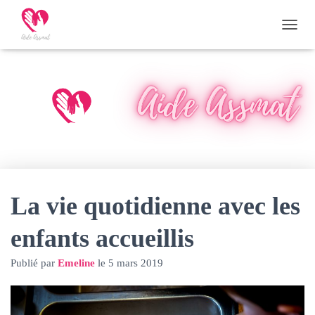
D
É
P
L
I
E
R
L
A
N
A
V
I
La vie quotidienne avec les
G
A
enfants accueillis
T
I
O
Publié par
Emeline
le
5 mars 2019
N