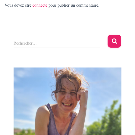
Vous devez être
connecté
pour publier un commentaire.
R
Rechercher…
e
c
h
e
r
c
h
e
r
: