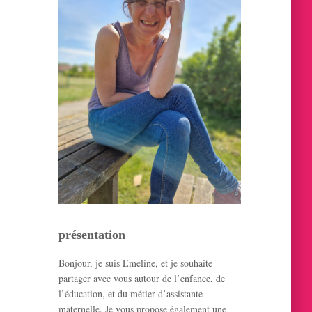
h
e
r
:
présentation
Bonjour, je suis Emeline, et je souhaite
partager avec vous autour de l’enfance, de
l’éducation, et du métier d’assistante
maternelle. Je vous propose également une