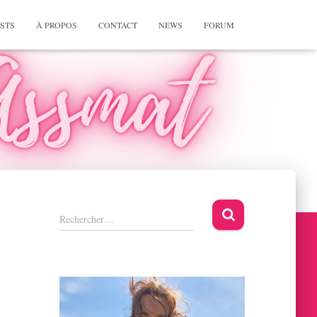
STS
À PROPOS
CONTACT
NEWS
FORUM
R
Rechercher…
e
c
h
e
r
c