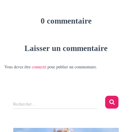
0 commentaire
Laisser un commentaire
Vous devez être
connecté
pour publier un commentaire.
R
Rechercher…
e
c
h
e