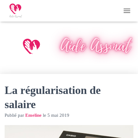
D
É
P
L
I
E
R
L
A
N
A
V
I
La régularisation de
G
A
salaire
T
I
O
Publié par
Emeline
le
5 mai 2019
N