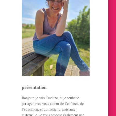
h
e
r
:
présentation
Bonjour, je suis Emeline, et je souhaite
partager avec vous autour de l’enfance, de
l’éducation, et du métier d’assistante
maternelle. Je vous propose également une