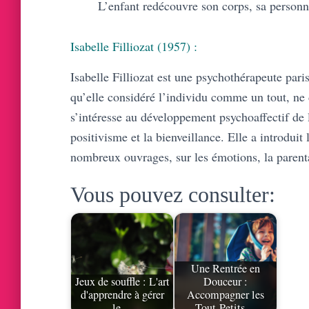
L’enfant redécouvre son corps, sa personna
Isabelle Filliozat (1957) :
Isabelle Filliozat est une psychothérapeute paris
qu’elle considéré l’individu comme un tout, ne d
s’intéresse au développement psychoaffectif de 
positivisme et la bienveillance. Elle a introduit 
nombreux ouvrages, sur les émotions, la parent
Vous pouvez consulter:
Une Rentrée en
Jeux de souffle : L'art
Douceur :
d'apprendre à gérer
Accompagner les
le…
Tout-Petits…