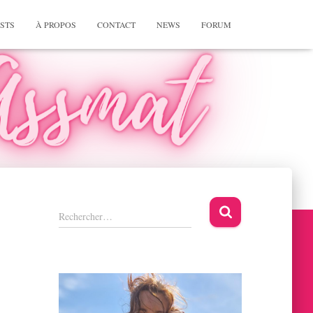
STS
À PROPOS
CONTACT
NEWS
FORUM
R
Rechercher…
e
c
h
e
r
c