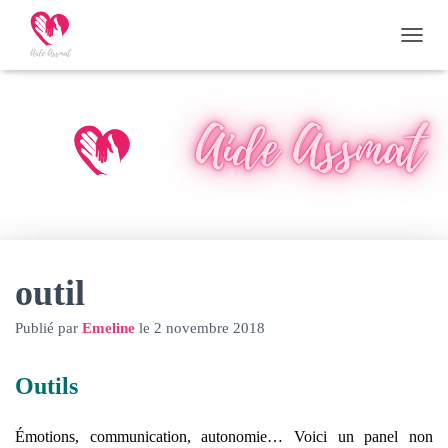
D
É
P
L
I
E
R
L
A
N
A
V
I
outil
G
A
Publié par
Emeline
le
2 novembre 2018
T
I
O
Outils
N
Émotions, communication, autonomie… Voici un panel non