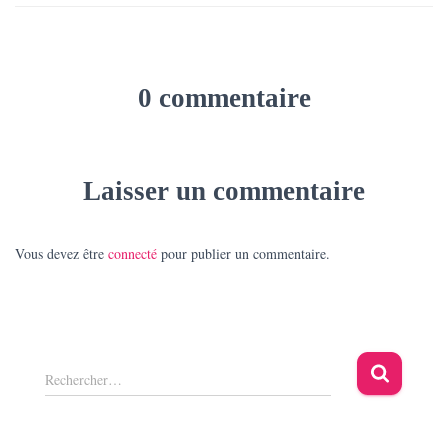
0 commentaire
Laisser un commentaire
Vous devez être
connecté
pour publier un commentaire.
R
Rechercher…
e
c
h