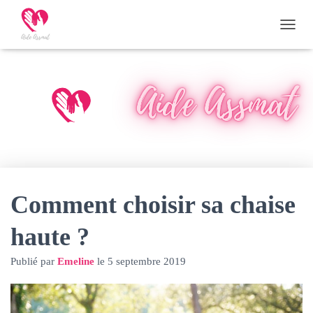
D
É
P
L
I
E
R
L
A
N
A
V
I
Comment choisir sa chaise
G
A
haute ?
T
I
O
Publié par
Emeline
le
5 septembre 2019
N