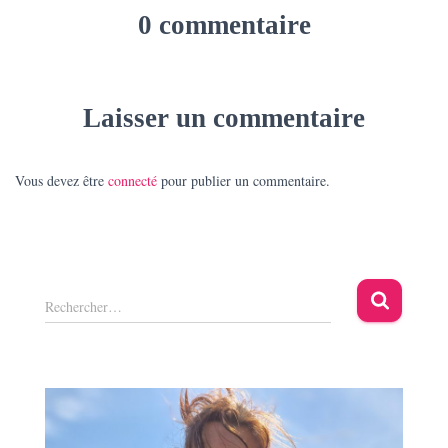
0 commentaire
Laisser un commentaire
Vous devez être
connecté
pour publier un commentaire.
R
Rechercher…
e
c
h
e
r
c