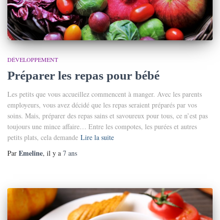
DÉVELOPPEMENT
Préparer les repas pour bébé
Les petits que vous accueillez commencent à manger. Avec les parents
employeurs, vous avez décidé que les repas seraient préparés par vos
soins. Mais, préparer des repas sains et savoureux pour tous, ce n’est pas
toujours une mince affaire… Entre les compotes, les purées et autres
petits plats, cela demande
Lire la suite
Emeline
Par
, il y a
7 ans