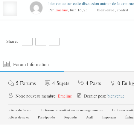
bienvenue sur cette discussion autour de la contrac
Par
Emeline
, Juin 16, 23
bienvenue
contrat
,
Share:
Forum Information
5
Forums
4
Sujets
4
Posts
0
En li
Notre nouveau membre:
Emeline
Dernier post:
bienvenue
Icônes du forum:
Le forum ne contient aucun message non lus
Le forum contie
Icônes de sujet:
Pas répondu
Repondu
Actif
Important
Éping