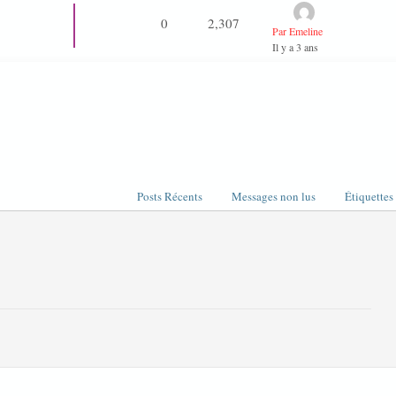
0
2,307
Par Emeline
Il y a 3 ans
Posts Récents
Messages non lus
Étiquettes