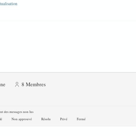
tualisation
gne
8
Membres
nt des messages non lus
lé
Non approuvé
Résolu
Privé
Fermé