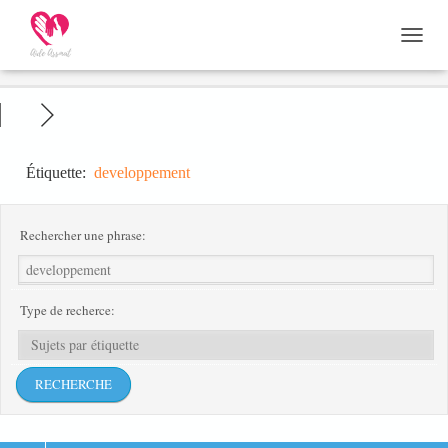
D
É
P
L
I
E
R
Étiquette:
developpement
L
A
N
Rechercher une phrase:
A
V
I
G
Type de recherce:
A
T
I
O
N